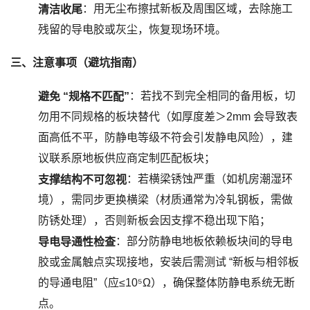
：用无尘布擦拭新板及周围区域，去除施工
清洁收尾
残留的导电胶或灰尘，恢复现场环境。
三、注意事项（避坑指南）
：若找不到完全相同的备用板，切
避免 “规格不匹配”
勿用不同规格的板块替代（如厚度差＞2mm 会导致表
面高低不平，防静电等级不符会引发静电风险），建
议联系原地板供应商定制匹配板块；
：若横梁锈蚀严重（如机房潮湿环
支撑结构不可忽视
境），需同步更换横梁（材质通常为冷轧钢板，需做
防锈处理），否则新板会因支撑不稳出现下陷；
：部分防静电地板依赖板块间的导电
导电导通性检查
胶或金属触点实现接地，安装后需测试 “新板与相邻板
的导通电阻”（应≤10⁵Ω），确保整体防静电系统无断
点。