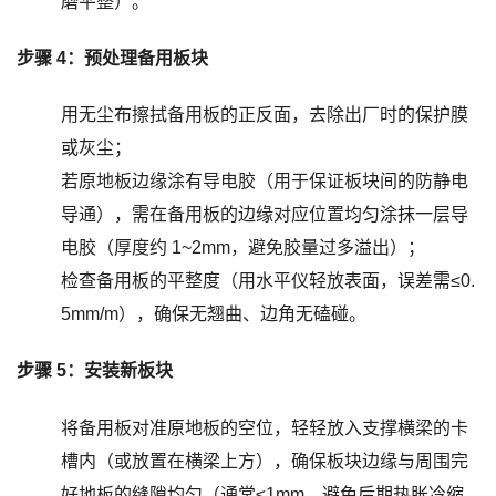
磨平整）。
步骤 4：预处理备用板块
用无尘布擦拭备用板的正反面，去除出厂时的保护膜
或灰尘；
若原地板边缘涂有导电胶（用于保证板块间的防静电
导通），需在备用板的边缘对应位置均匀涂抹一层导
电胶（厚度约 1~2mm，避免胶量过多溢出）；
检查备用板的平整度（用水平仪轻放表面，误差需≤0.
5mm/m），确保无翘曲、边角无磕碰。
步骤 5：安装新板块
将备用板对准原地板的空位，轻轻放入支撑横梁的卡
槽内（或放置在横梁上方），确保板块边缘与周围完
好地板的缝隙均匀（通常≤1mm，避免后期热胀冷缩