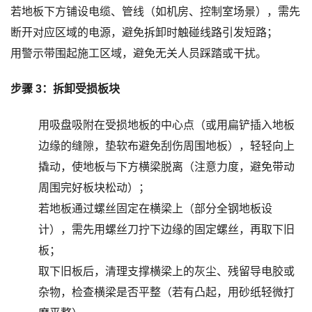
若地板下方铺设电缆、管线（如机房、控制室场景），需先
断开对应区域的电源，避免拆卸时触碰线路引发短路；
用警示带围起施工区域，避免无关人员踩踏或干扰。
步骤 3：拆卸受损板块
用吸盘吸附在受损地板的中心点（或用扁铲插入地板
边缘的缝隙，垫软布避免刮伤周围地板），轻轻向上
撬动，使地板与下方横梁脱离（注意力度，避免带动
周围完好板块松动）；
若地板通过螺丝固定在横梁上（部分全钢地板设
计），需先用螺丝刀拧下边缘的固定螺丝，再取下旧
板；
取下旧板后，清理支撑横梁上的灰尘、残留导电胶或
杂物，检查横梁是否平整（若有凸起，用砂纸轻微打