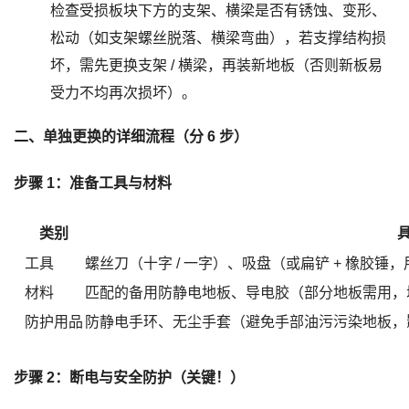
检查受损板块下方的支架、横梁是否有锈蚀、变形、
松动（如支架螺丝脱落、横梁弯曲），若支撑结构损
坏，需先更换支架 / 横梁，再装新地板（否则新板易
受力不均再次损坏）。
二、单独更换的详细流程（分 6 步）
步骤 1：准备工具与材料
类别
工具
螺丝刀（十字 / 一字）、吸盘（或扁铲 + 橡胶
材料
匹配的备用防静电地板、导电胶（部分地板需用，
防护用品
防静电手环、无尘手套（避免手部油污污染地板，
步骤 2：断电与安全防护（关键！）