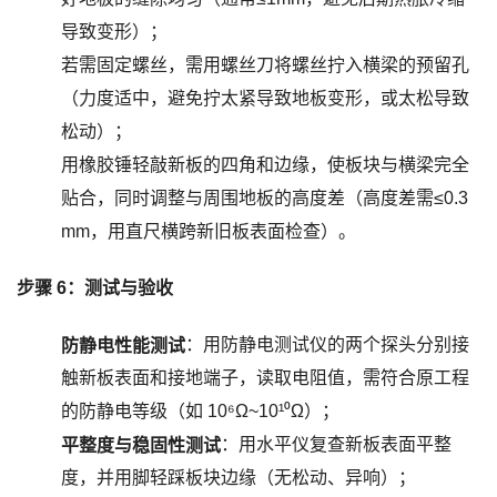
导致变形）；
若需固定螺丝，需用螺丝刀将螺丝拧入横梁的预留孔
（力度适中，避免拧太紧导致地板变形，或太松导致
松动）；
用橡胶锤轻敲新板的四角和边缘，使板块与横梁完全
贴合，同时调整与周围地板的高度差（高度差需≤0.3
mm，用直尺横跨新旧板表面检查）。
步骤 6：测试与验收
：用防静电测试仪的两个探头分别接
防静电性能测试
触新板表面和接地端子，读取电阻值，需符合原工程
的防静电等级（如 10⁶Ω~10¹⁰Ω）；
：用水平仪复查新板表面平整
平整度与稳固性测试
度，并用脚轻踩板块边缘（无松动、异响）；